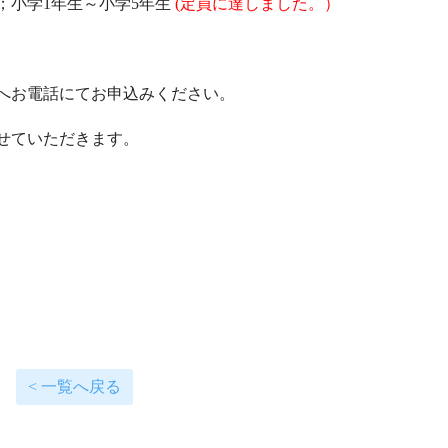
象；小学1年生～小学5年生
(定員に達しました。）
へお電話にてお申込みください。
せていただきます。
< 一覧へ戻る